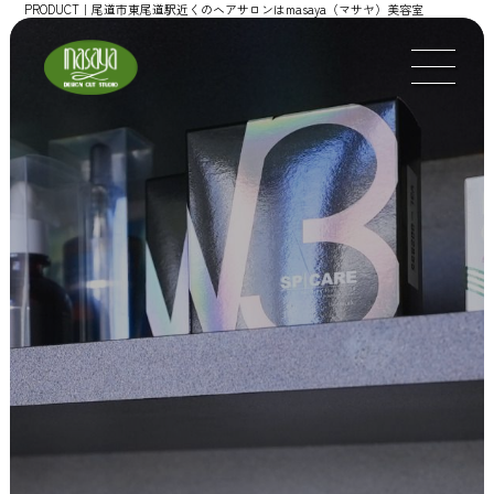
PRODUCT｜尾道市東尾道駅近くのヘアサロンはmasaya（マサヤ）美容室