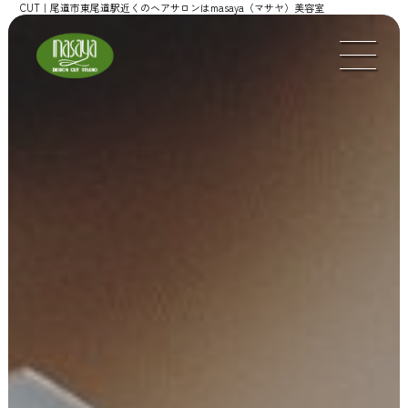
CUT｜尾道市東尾道駅近くのヘアサロンはmasaya（マサヤ）美容室